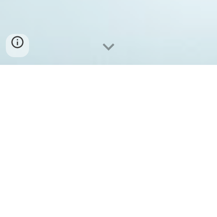
Pubblicati i dati del 1° semestre 2026 di
Piemonte e Valle d'Aosta
Giornata Nazionale per la Donazione e il
Trapianto di organi e tessuti 2026