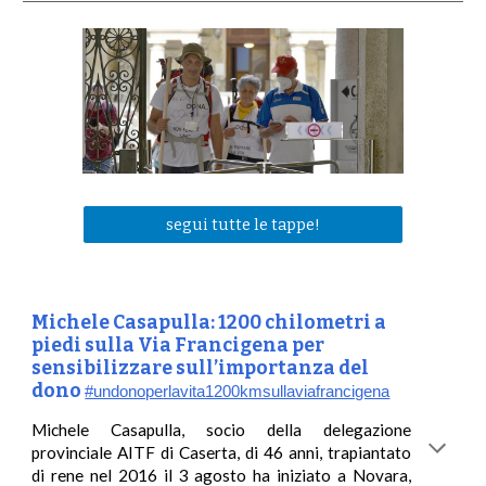
segui tutte le tappe!
Michele Casapulla: 1200 chilometri a
piedi sulla Via Francigena per
sensibilizzare sull’importanza del
dono
#undonoperlavita1200kmsullaviafrancigena
Michele Casapulla, socio della delegazione
provinciale AITF di Caserta, di 46 anni, trapiantato
di rene nel 2016 il 3 agosto ha iniziato a Novara,