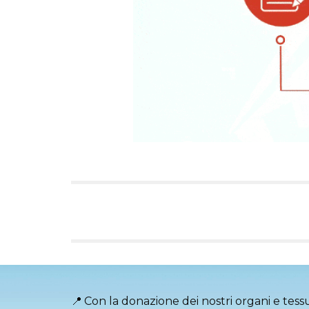
📍
Con la donazione dei nostri organi e tess