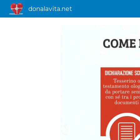
donalavita.net
Sk