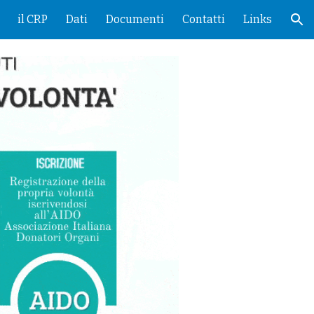
il CRP
Dati
Documenti
Contatti
Links
ion