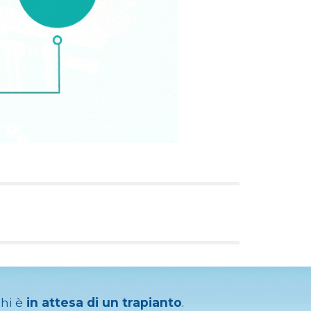
hi è
in attesa di un trapianto
.