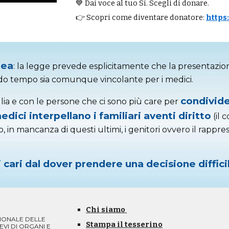
💙 Dai voce al tuo Sì. Scegli di donare.
👉 Scopri come diventare donatore:
https
dea
: la legge prevede esplicitamente che la presentazione
do tempo sia comunque vincolante per i medici.
condivide
glia e con le persone che ci sono più care per
medici interpellano i familiari aventi diritto
(il 
à o, in mancanza di questi ultimi, i genitori ovvero il rapp
tri cari dal dover prendere una decisione diff
Chi siamo
ONALE DELLE
Stampa il tesserino
EVI DI ORGANI E