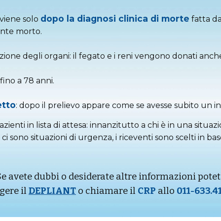
dopo la diagnosi clinica di morte
vviene solo
fatta da
nte morto.
ione degli organi: il fegato e i reni vengono donati anch
ino a 78 anni.
etto
: dopo il prelievo appare come se avesse subito un i
azienti in lista di attesa: innanzitutto a chi è in una situ
ono situazioni di urgenza, i riceventi sono scelti in base 
Se avete dubbi o desiderate altre informazioni potet
gere il
DEPLIANT
o chiamare il
CRP
allo
011-633.4