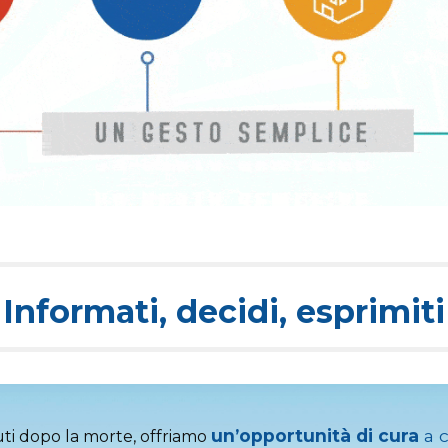
Informati, decidi, esprimiti
un’opportunità di cura
a c
uti dopo la morte, offriamo