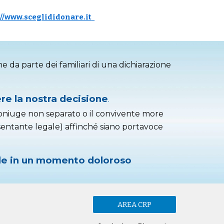
://www.sceglididonare.it
 da parte dei familiari di una dichiarazione
re la nostra decisione
.
coniuge non separato o il convivente more
resentante legale) affinché siano portavoc
e
icile in un momento doloroso
AREA CRP