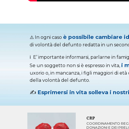
è possibile cambiare i
⚠️
In ogni caso
di volontà del defunto redatta in un secon
ℹ️
E’ importante informarsi, parlarne in fami
i 
S
e un soggetto non si è espresso in vita,
uxorio o, in mancanza, i figli maggiori di et
della volontà del defunto.
✍️
Esprimersi in vita solleva i nos
CRP
COORDINAMENTO REGI
DONAZIONI E DEI PRELI