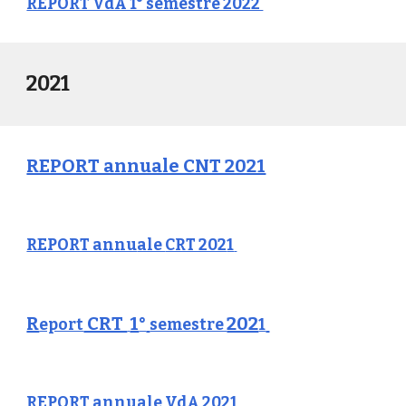
REPORT VdA 1° semestre 2022
2021
REPORT annuale CNT 2021
REPORT annu
ale
CRT 202
1
R
CRT
1
202
eport
°
semestre
1
REPORT annuale VdA 202
1